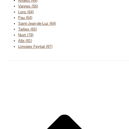
Angers (49)
Vannes (56)
Lons (64)
Pau (64)
Saint-Jean-de-Luz (64)
Tarbes (65)
Niort (79)
Albi (81)
Limoges Feytiat (87)
A
e
h