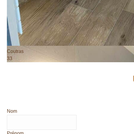
Coutras
33
Nom
Prénom