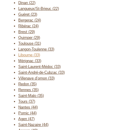
Dinan (22)
Langueux/St-Brieuc (22)
Guéret (23)
Bergerac (24)
Ribérac (24)
Brest (29)
Quimper (29)
Toulouse (31)
Langon-Toulenne (33)
Libourne (33)
Mérignac (33)
Saint-Laurent-Médoc (33)
Saint-André-de-Cubzac (33)
Villenave d’ornon (33)
Redon (35)
Rennes (35)
Saint-Malo (35)
Tours (37)
Nantes (44)
Pornic (44)
Agen (47)
Saint-Nazaire (44)