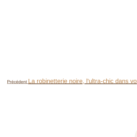
Article
La robinetterie noire, l’ultra-chic dans v
Précédent
précédent
: