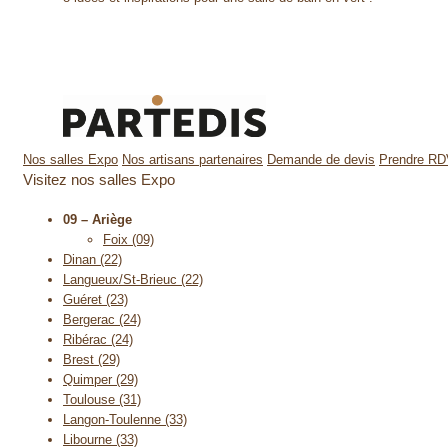
Nos salles Expo
Nos artisans partenaires
Demande de devis
Prendre R
Visitez nos salles Expo
09 – Ariège
Foix (09)
Dinan (22)
Langueux/St-Brieuc (22)
Guéret (23)
Bergerac (24)
Ribérac (24)
Brest (29)
Quimper (29)
Toulouse (31)
Langon-Toulenne (33)
Libourne (33)