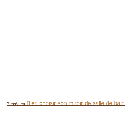
Article
Bien choisir son miroir de salle de bain
Précédent
précédent
: