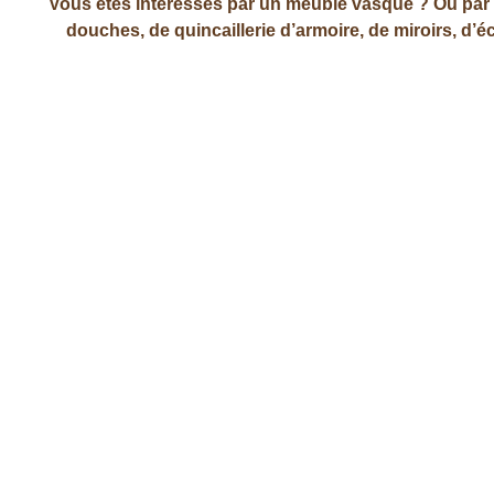
Vous êtes intéressés par un meuble vasque ? Ou par d’a
douches, de quincaillerie d’armoire, de miroirs, d’
Réaliser un devis Salle de bain GRATUIT
Navigation
article