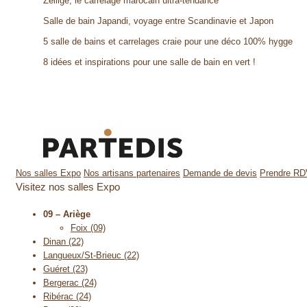
Zellige, le carrelage marocain ultra-tendance
Salle de bain Japandi, voyage entre Scandinavie et Japon
5 salle de bains et carrelages craie pour une déco 100% hygge
8 idées et inspirations pour une salle de bain en vert !
Nos salles Expo
Nos artisans partenaires
Demande de devis
Prendre R
Visitez nos salles Expo
09 – Ariège
Foix (09)
Dinan (22)
Langueux/St-Brieuc (22)
Guéret (23)
Bergerac (24)
Ribérac (24)